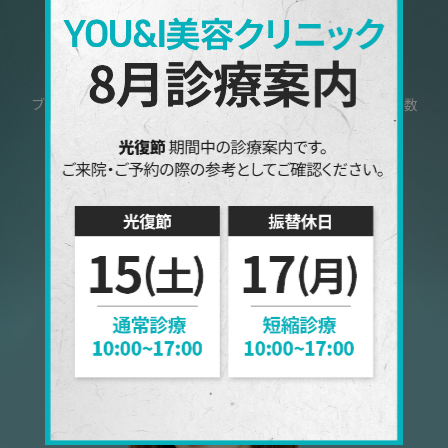
綺麗になる時間, YOU&I
2006
43
+
22
+
ブランドリリース年度
地域進出数
グローバル店舗数
YOU&I医療陳は20年間
顧客のお悩みを解消することだけを
目指して研究しております。
“あなたのお悩みを話してください
一緒に解決して行きます”