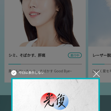
シミ、そばかす、肝斑
レーザー脱
進行中
黒ずんでいるシミ、そばかす Good Bye~
近付く夏を
今日は表示しない