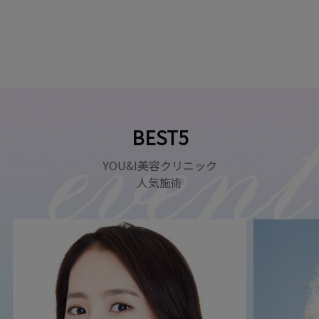
BEST5
YOU&I美容クリニック
人気施術