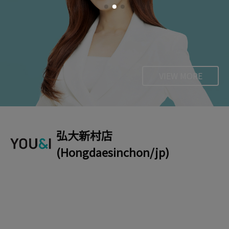
VIEW MORE
弘大新村店
(Hongdaesinchon/jp)